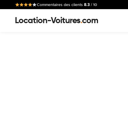
8.3
Commentaires des clients
/ 10
Location-Voitures
.
com