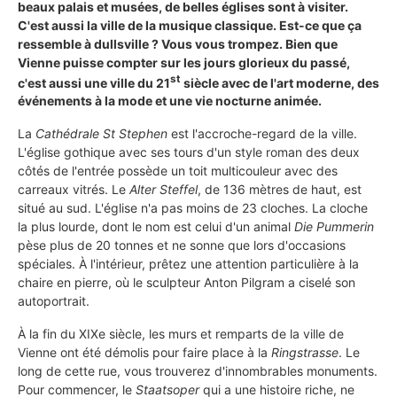
beaux palais et musées, de belles églises sont à visiter.
C'est aussi la ville de la musique classique. Est-ce que ça
ressemble à dullsville ? Vous vous trompez. Bien que
Vienne puisse compter sur les jours glorieux du passé,
st
c'est aussi une ville du 21
siècle avec de l'art moderne, des
événements à la mode et une vie nocturne animée.
La
Cathédrale St Stephen
est l'accroche-regard de la ville.
L'église gothique avec ses tours d'un style roman des deux
côtés de l'entrée possède un toit multicouleur avec des
carreaux vitrés. Le
Alter Steffel
, de 136 mètres de haut, est
situé au sud. L'église n'a pas moins de 23 cloches. La cloche
la plus lourde, dont le nom est celui d'un animal
Die Pummerin
pèse plus de 20 tonnes et ne sonne que lors d'occasions
spéciales. À l'intérieur, prêtez une attention particulière à la
chaire en pierre, où le sculpteur Anton Pilgram a ciselé son
autoportrait.
À la fin du XIXe siècle, les murs et remparts de la ville de
Vienne ont été démolis pour faire place à la
Ringstrasse
. Le
long de cette rue, vous trouverez d'innombrables monuments.
Pour commencer, le
Staatsoper
qui a une histoire riche, ne