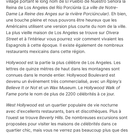
village portant le long nom de El Pueblo de Nuestro Señora la
Reina de Los Angeles del Río Porciúnla (
La ville de Notre-
Dame La Reine des Anges sur la rivière Porciúncular)
. Eh bien,
une bouche pleine et nous pouvons être heureux que les
Américains utilisent une version plus courte du nom de la ville.
La plus vieille maison de Los Angeles se trouve sur
Olvera
Street
et à l'intérieur vous pourrez voir comment vivaient les
Espagnols à cette époque. Il existe également de nombreux
restaurants mexicains dans cette région.
Hollywood
est la partie la plus célèbre de Los Angeles. Les
lettres de quinze mètres de haut dans les montagnes sont
connues dans le monde entier. Hollywood Boulevard est
devenu un événement très commercialisé, avec un
Ripley's
Believe It or Not
et un
Wax Museum
. Le
Hollywood Walk of
Fame
porte le nom de plus de 2200 célébrités à ce jour.
West Hollywood
est un quartier populaire de vie nocturne
avec d'excellents restaurants, bars et discothèques. Plus à
l'ouest se trouve
Beverly Hills
. De nombreuses excursions sont
proposées pour visiter les maisons de
célébrités
dans ce
quartier chic, mais vous ne verrez pas beaucoup plus que des