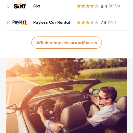
Sixt
8.4
(4356)
Payless Car Rental
7.4
(551)
Afficher tous les propriétaires