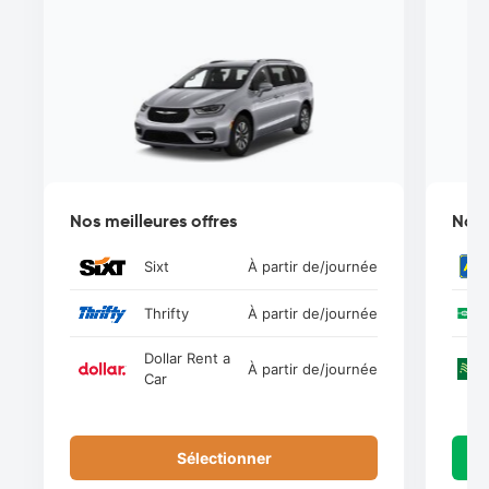
Nos meilleures offres
Nos 
Sixt
À partir de
/journée
Thrifty
À partir de
/journée
Dollar Rent a
À partir de
/journée
Car
Sélectionner