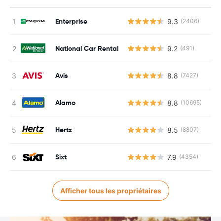
Enterprise
9.3
(2406)
National Car Rental
9.2
(491)
Avis
8.8
(7427)
Alamo
8.8
(10695)
Hertz
8.5
(8807)
Sixt
7.9
(4354)
Afficher tous les propriétaires