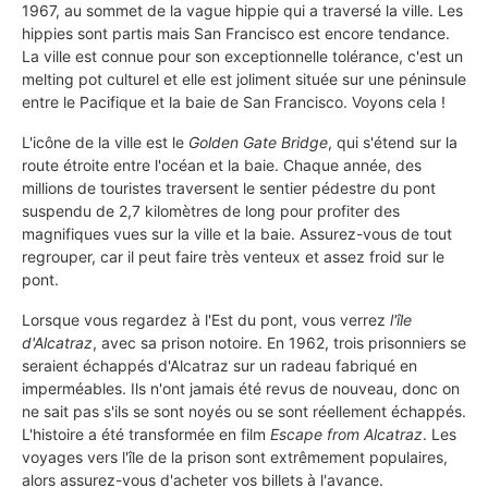
1967, au sommet de la vague hippie qui a traversé la ville. Les
hippies sont partis mais San Francisco est encore tendance.
La ville est connue pour son exceptionnelle tolérance, c'est un
melting pot culturel et elle est joliment située sur une péninsule
entre le Pacifique et la baie de San Francisco. Voyons cela !
L'icône de la ville est le
Golden Gate Bridge
, qui s'étend sur la
route étroite entre l'océan et la baie. Chaque année, des
millions de touristes traversent le sentier pédestre du pont
suspendu de 2,7 kilomètres de long pour profiter des
magnifiques vues sur la ville et la baie. Assurez-vous de tout
regrouper, car il peut faire très venteux et assez froid sur le
pont.
Lorsque vous regardez à l'Est du pont, vous verrez
l'île
d'Alcatraz
, avec sa prison notoire. En 1962, trois prisonniers se
seraient échappés d'Alcatraz sur un radeau fabriqué en
imperméables. Ils n'ont jamais été revus de nouveau, donc on
ne sait pas s'ils se sont noyés ou se sont réellement échappés.
L'histoire a été transformée en film
Escape from Alcatraz
. Les
voyages vers l'île de la prison sont extrêmement populaires,
alors assurez-vous d'acheter vos billets à l'avance.