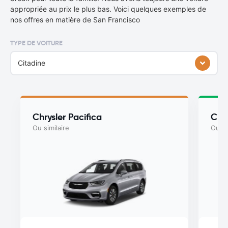
appropriée au prix le plus bas. Voici quelques exemples de
nos offres en matière de San Francisco
TYPE DE VOITURE
Citadine
Chrysler Pacifica
Chry
Ou similaire
Ou si