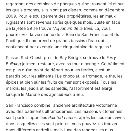
regardant des centaines de phoques qui se trouvent ici et sur
les quais proches, s'ils n'ont pas disparu comme en décembre
2009. Pour le soulagement des propriétaires, les animaux
rugissants sont revenus après quelques mois. Juste en face
de la jetée 39 se trouve l'
Aquarium de la Baie
. Là, vous
pourrez voir la vie marine de la Baie de San Francisco et du
Pacifique. Il comprend de grands bassins d'eau qui
contiennent par exemple une cinquantaine de requins !
Plus au Sud-Ouest, près du Bay Bridge, se trouve le
Ferry
Building
joliment restauré, avec sa tour d'horloge. Ce bâtiment
est plus qu'un point de départ pour les ferries, c'est un
paradis pour les aliments ! Le chocolat, le fromage, le thé, les
épices et bien sûr les fruits de mer sont exposés. Tous les
mardis, les jeudis et les samedis, l'assortiment est élargi
lorsque le
Marché des agriculteurs
a lieu.
San Francisco combine l'ancienne architecture victorienne
avec des bâtiments ultramodernes. Les maisons victoriennes
sont parfois appelées
Painted Ladies
, après les couleurs vives
dans lesquelles elles sont peintes. Vous pouvez les trouver
dans différents endroits, mais l'une des rangées les plus