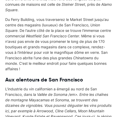
connues de maisons est celle de
Steiner Street
, près de
Alamo
Square
.
Du Ferry Building, vous traverserez le Market Street jusqu'au
centre des magasins (luxueux) de San Francisco,
Union
Square
. De l'autre côté de la place se trouve l'immense centre
commercial
Westfield San Francisco Center
. Même si vous
n'avez pas envie de vous promener le long de plus de 170
boutiques et grands magasins dans ce complexe, rendez-
vous à l'intérieur pour voir le magnifique dôme en verre. San
Francisco abrite l'une des plus grandes
Chinatowns
du
monde. C'est le meilleur endroit pour faire quelques bonnes
affaires !
Aux alentours de San Francisco
L'industrie du vin californien a émergé au nord de San
Francisco, dans la
Vallée de Sonoma /em>. Entre les chaînes
de montagne Mayacamas et Sonoma, se trouvent des
dizaines de vignobles. Vous pouvez déguster les vins produits
ici, par exemple à Arrowood, Cline Cellars, Moon Mountain
Vineyard, Kunde Estate et Ravenswood. Ces jours-ci, la région