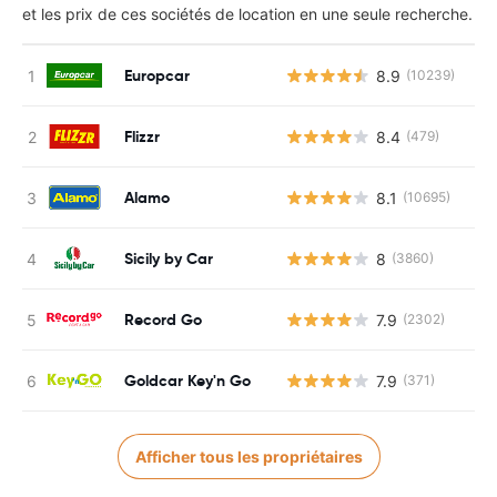
et les prix de ces sociétés de location en une seule recherche.
Europcar
8.9
(10239)
Flizzr
8.4
(479)
Alamo
8.1
(10695)
Sicily by Car
8
(3860)
Record Go
7.9
(2302)
Goldcar Key'n Go
7.9
(371)
Afficher tous les propriétaires