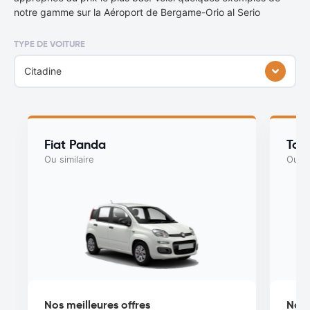
notre gamme sur la Aéroport de Bergame-Orio al Serio
TYPE DE VOITURE
Citadine
Fiat Panda
Toy
Ou similaire
Ou si
Nos meilleures offres
Nos 