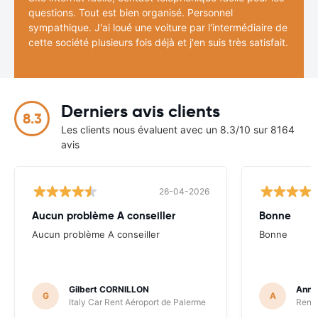
questions. Tout est bien organisé. Personnel
sympathique. J'ai loué une voiture par l'intermédiaire de
cette société plusieurs fois déjà et j'en suis très satisfait.
Derniers avis clients
8.3
Les clients nous évaluent avec un 8.3/10 sur 8164
avis
26-04-2026
Aucun problème A conseiller
Bonne
Aucun problème A conseiller
Bonne
Gilbert CORNILLON
Anne
G
A
Italy Car Rent Aéroport de Palerme
Renta