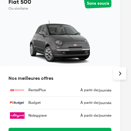
Fiat 500
Sans soucis
Ou similaire
Nos meilleures offres
RentalPlus
À partir de
/journée
Budget
À partir de
/journée
Noleggiare
À partir de
/journée