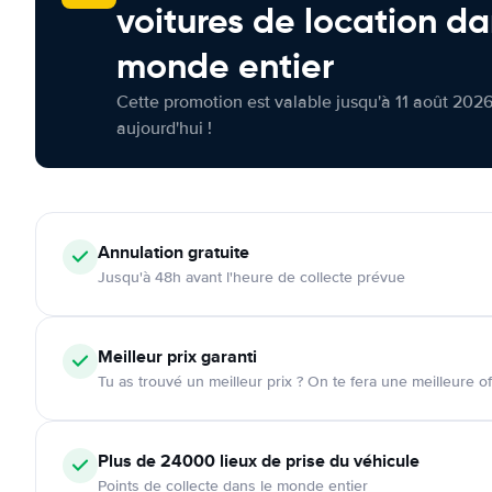
voitures de location da
monde entier
Cette promotion est valable jusqu'à 11 août 2026
aujourd'hui !
Annulation
gratuite
Jusqu'à 48h avant l'heure de collecte prévue
Meilleur prix garanti
Tu as trouvé un meilleur prix ? On te fera une meilleure of
Plus de 24000
lieux de prise du véhicule
Points de collecte dans le monde entier