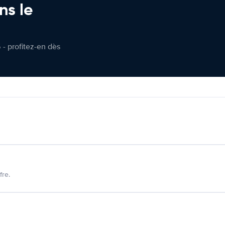
ns le
 - profitez-en dès
fre.