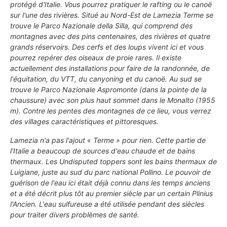
protégé d'Italie. Vous pourrez pratiquer le rafting ou le canoë
sur l'une des rivières. Situé au Nord-Est de Lamezia Terme se
trouve le
Parco Nazionale della Silla
, qui comprend des
montagnes avec des pins centenaires, des rivières et quatre
grands réservoirs. Des cerfs et des loups vivent ici et vous
pourrez repérer des oiseaux de proie rares. Il existe
actuellement des installations pour faire de la randonnée, de
l'équitation, du VTT, du canyoning et du canoë. Au sud se
trouve le
Parco Nazionale Aspromonte
(dans la pointe de la
chaussure) avec son plus haut sommet dans le
Monalto
(1955
m). Contre les pentes des montagnes de ce lieu, vous verrez
des villages caractéristiques et pittoresques.
Lamezia n'a pas l'ajout « Terme » pour rien. Cette partie de
l'Italie a beaucoup de sources d'eau chaude et de bains
thermaux. Les Undisputed toppers sont les bains thermaux de
Luigiane
, juste au sud du parc national Pollino. Le pouvoir de
guérison de l'eau ici était déjà connu dans les temps anciens
et a été décrit plus tôt au premier siècle par un certain Plinius
l'Ancien. L'eau sulfureuse a été utilisée pendant des siècles
pour traiter divers problèmes de santé.