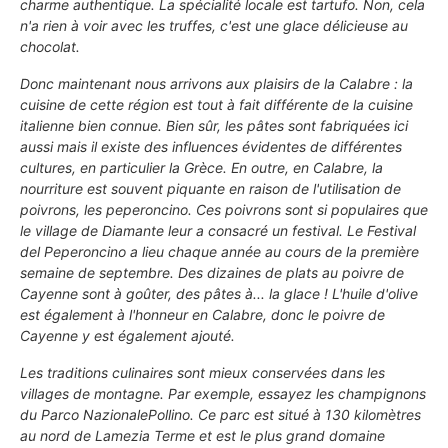
charme authentique. La spécialité locale est
tartufo
. Non, cela
n'a rien à voir avec les truffes, c'est une glace délicieuse au
chocolat.
Donc maintenant nous arrivons aux plaisirs de la Calabre : la
cuisine de cette région est tout à fait différente de la cuisine
italienne bien connue. Bien sûr, les pâtes sont fabriquées ici
aussi mais il existe des influences évidentes de différentes
cultures, en particulier la Grèce. En outre, en Calabre, la
nourriture est souvent piquante en raison de l'utilisation de
poivrons, les
peperoncino
. Ces poivrons sont si populaires que
le village de
Diamante
leur a consacré un festival. Le
Festival
del Peperoncino
a lieu chaque année au cours de la première
semaine de septembre. Des dizaines de plats au poivre de
Cayenne sont à goûter, des pâtes à... la glace ! L'huile d'olive
est également à l'honneur en Calabre, donc le poivre de
Cayenne y est également ajouté.
Les traditions culinaires sont mieux conservées dans les
villages de montagne. Par exemple, essayez les champignons
du
Parco Nazionale
Pollino
. Ce parc est situé à 130 kilomètres
au nord de Lamezia Terme et est le plus grand domaine