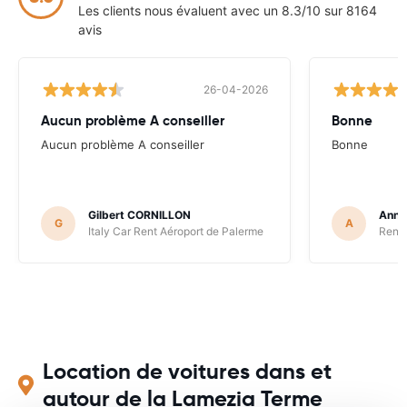
Les clients nous évaluent avec un 8.3/10 sur 8164
avis
26-04-2026
Aucun problème A conseiller
Bonne
Aucun problème A conseiller
Bonne
Gilbert CORNILLON
Anne
G
A
Italy Car Rent Aéroport de Palerme
Renta
Location de voitures dans et
autour de la Lamezia Terme