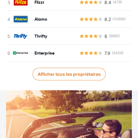
Flizzr
8.4
(479)
Alamo
8.2
(10695)
Thrifty
8
(6965)
Enterprise
7.9
(2406)
Afficher tous les propriétaires