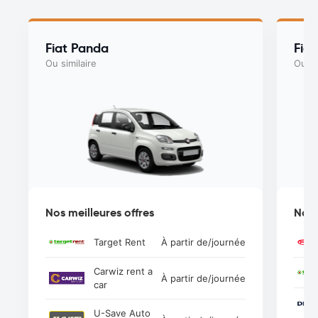
Fiat Panda
Fiat
Ou similaire
Ou si
Nos meilleures offres
Nos 
Target Rent
À partir de
/journée
Carwiz rent a
À partir de
/journée
car
U-Save Auto