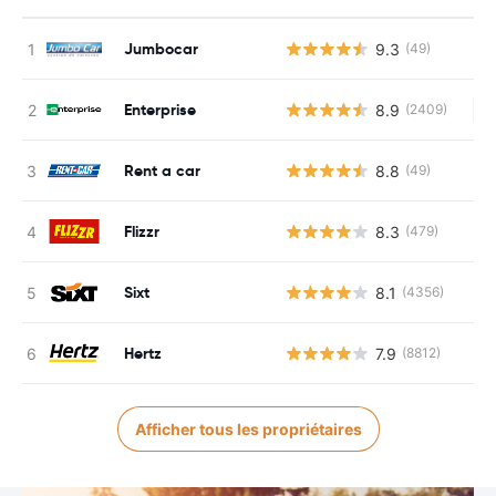
Jumbocar
9.3
(49)
Enterprise
8.9
(2409)
Au
Rent a car
8.8
(49)
Flizzr
8.3
(479)
Sixt
8.1
(4356)
Hertz
7.9
(8812)
Afficher tous les propriétaires