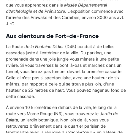
que vous apprendrez dans le
Musée Départemental
d'Archéologie et de Préhistoire
. L'exposition commence avec
l'arrivée des Arawaks et des Caraïbes, environ 3000 ans avt.
J.-C.
Aux alentours de Fort-de-France
La Route
de la Fontaine Didier
(D45) conduit à de belles
cascades juste à l'extérieur de la ville. Du parking, une
promenade dans une jolie jungle vous mènera à une petite
rivière. Si vous traversez le pont là-bas et marchez dans un
tunnel, vous finirez pas tomber devant la première cascade.
Celle-ci n'est pas si spectaculaire, avec une hauteur de six
mètres, par rapport à celle qui se trouve plus loin, d'une
hauteur de 25 mètres de haut. Vous pouvez nager au fond de
cette cascade.
À environ 10 kilomètres en dehors de la ville, le long de la
route vers Morne Rouge (N3), vous trouverez le
Jardin de
Balata
, un jardin botanique. Non loin de là, vous vous
retrouverez brièvement dans le quartier parisien de
Montmartre avec la réplique du
Sacré-Cœur
« en gâteau de