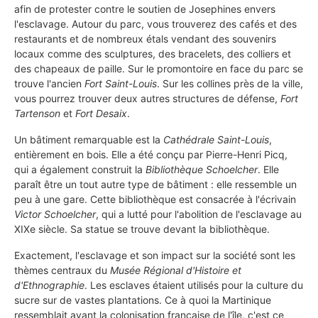
afin de protester contre le soutien de Josephines envers
l'esclavage. Autour du parc, vous trouverez des cafés et des
restaurants et de nombreux étals vendant des souvenirs
locaux comme des sculptures, des bracelets, des colliers et
des chapeaux de paille. Sur le promontoire en face du parc se
trouve l'ancien
Fort Saint-Louis
. Sur les collines près de la ville,
vous pourrez trouver deux autres structures de défense,
Fort
Tartenson
et
Fort Desaix
.
Un bâtiment remarquable est la
Cathédrale Saint-Louis
,
entièrement en bois. Elle a été conçu par Pierre-Henri Picq,
qui a également construit la
Bibliothèque Schoelcher
. Elle
paraît être un tout autre type de bâtiment : elle ressemble un
peu à une gare. Cette bibliothèque est consacrée à l'écrivain
Victor Schoelcher
, qui a lutté pour l'abolition de l'esclavage au
XIXe siècle. Sa statue se trouve devant la bibliothèque.
Exactement, l'esclavage et son impact sur la société sont les
thèmes centraux du
Musée Régional d'Histoire et
d'Ethnographie
. Les esclaves étaient utilisés pour la culture du
sucre sur de vastes plantations. Ce à quoi la Martinique
ressemblait avant la colonisation française de l'île, c'est ce