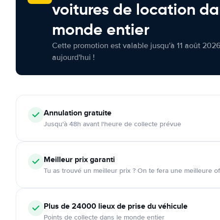
voitures de location da
monde entier
Cette promotion est valable jusqu'à 11 août 2026
aujourd'hui !
Annulation
gratuite
Jusqu'à 48h avant l'heure de collecte prévue
Meilleur prix garanti
Tu as trouvé un meilleur prix ? On te fera une meilleure of
Plus de 24000
lieux de prise du véhicule
Points de collecte dans le monde entier