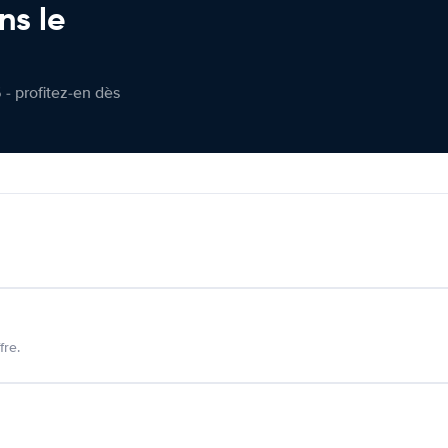
ns le
 - profitez-en dès
fre.