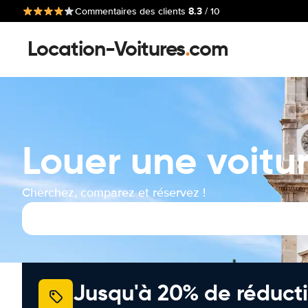
8.3
Commentaires des clients
/ 10
Location-Voitures
.
com
Louer une voitu
Cherchez, comparez et réservez !
Jusqu'à 20% de réducti