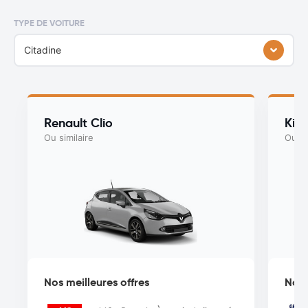
TYPE DE VOITURE
Citadine
Renault Clio
Kia
Ou similaire
Ou si
Nos meilleures offres
Nos 