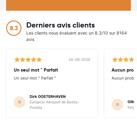
Derniers avis clients
8.3
Les clients nous évaluent avec un 8.3/10 sur 8164
avis
24-06-2026
Un seul mot " Parfait
Aucun probl
Un seul mot " Parfait "
Aucun problè
Dirk OOSTERHAVEN
Gilb
D
Europcar Aéroport de Bastia-
G
Italy
Poretta