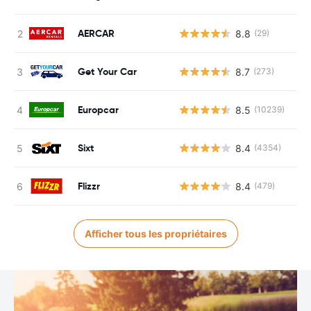
AERCAR
8.8
(29)
Get Your Car
8.7
(273)
Europcar
8.5
(10239)
Sixt
8.4
(4354)
Flizzr
8.4
(479)
Afficher tous les propriétaires