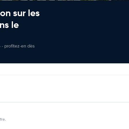
on sur les
ns le
 - profitez-en dès
fre.