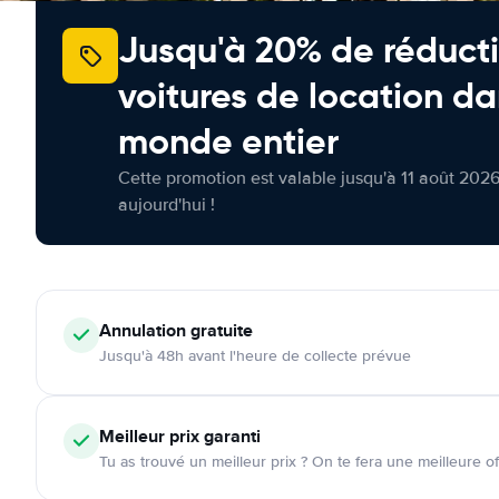
Jusqu'à 20% de réducti
voitures de location da
monde entier
Cette promotion est valable jusqu'à 11 août 2026
aujourd'hui !
Annulation
gratuite
Jusqu'à 48h avant l'heure de collecte prévue
Meilleur prix garanti
Tu as trouvé un meilleur prix ? On te fera une meilleure of