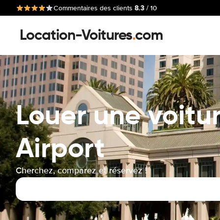
8.3
Commentaires des clients
/ 10
Location-Voitures
.
com
Louer une voitu
Airport
Cherchez, comparez et réservez !