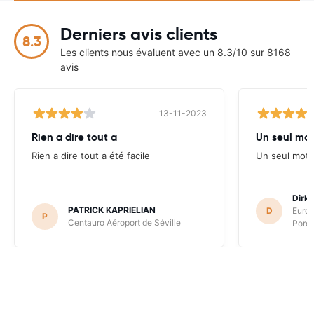
Derniers avis clients
8.3
Les clients nous évaluent avec un 8.3/10 sur 8168
avis
13-11-2023
Rien a dire tout a
Un seul mot 
Rien a dire tout a été facile
Un seul mot "
Dirk
PATRICK KAPRIELIAN
D
Europ
P
Centauro Aéroport de Séville
Poret