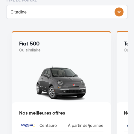
TYPE DE VOITURE
Citadine
Fiat 500
Toy
Ou similaire
Ou si
Nos meilleures offres
Nos 
Centauro
À partir de
/journée