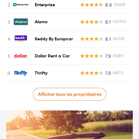
Enterprise
8.6
(2409)
Alamo
8.1
(10701)
Keddy By Europcar
8.1
(4319)
Dollar Rent a Car
7.9
(5291)
Au
Thrifty
7.9
(6971)
Au
Afficher tous les propriétaires