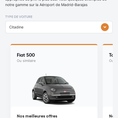
notre gamme sur la Aéroport de Madrid-Barajas
TYPE DE VOITURE
Citadine
Fiat 500
Toy
Ou similaire
Ou si
Nos meilleures offres
Nos 