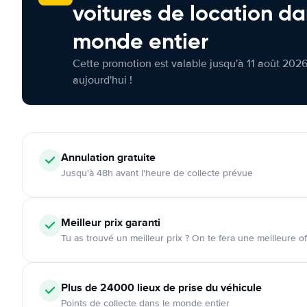
voitures de location da
monde entier
Cette promotion est valable jusqu'à 11 août 2026
aujourd'hui !
Annulation
gratuite
Jusqu'à 48h avant l'heure de collecte prévue
Meilleur prix garanti
Tu as trouvé un meilleur prix ? On te fera une meilleure of
Plus de 24000
lieux de prise du véhicule
Points de collecte dans le monde entier