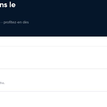
ns le
 - profitez-en dès
fre.