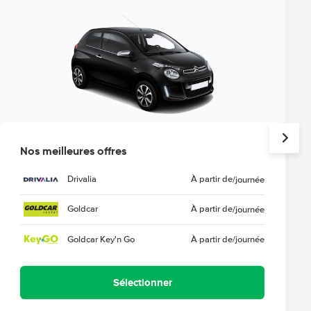
Nos meilleures offres
Drivalia
À partir de
/journée
Goldcar
À partir de
/journée
Goldcar Key'n Go
À partir de
/journée
Sélectionner