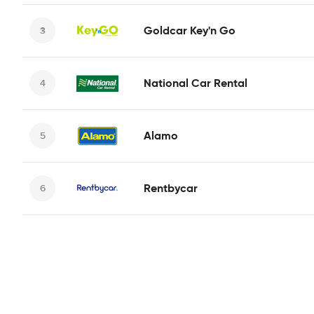
Goldcar Key'n Go
National Car Rental
Alamo
Rentbycar