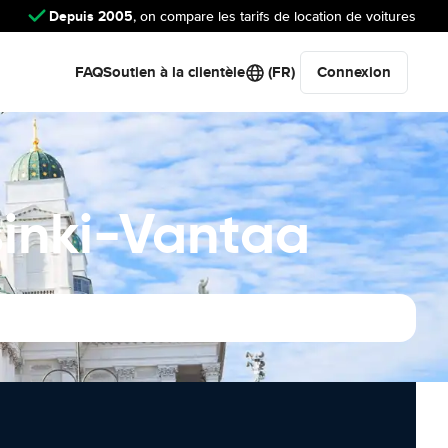
Depuis 2005
, on compare les tarifs de location de voitures
FAQ
Soutien à la clientèle
(FR)
Connexion
sinki-Vantaa