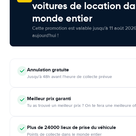
voitures de location da
monde entier
Cette promotion est valable jusqu'à 11 août 2026
aujourd'hui !
Annulation
gratuite
Jusqu'à 48h avant l'heure de collecte prévue
Meilleur prix garanti
Tu as trouvé un meilleur prix ? On te fera une meilleure of
Plus de 24000
lieux de prise du véhicule
Points de collecte dans le monde entier