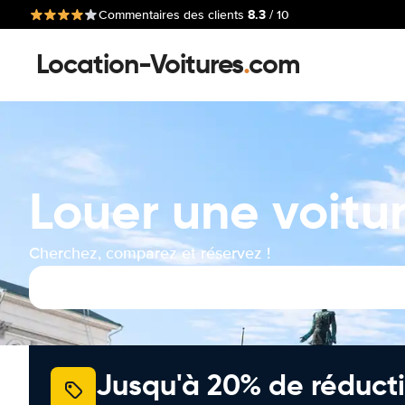
8.3
Commentaires des clients
/ 10
Location-Voitures
.
com
Louer une voitu
Cherchez, comparez et réservez !
Jusqu'à 20% de réducti