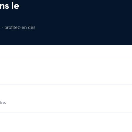
ns le
 - profitez-en dès
fre.