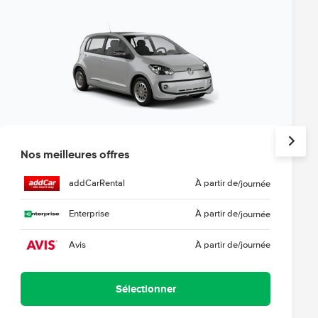
Nos meilleures offres
addCarRental
À partir de
/journée
Enterprise
À partir de
/journée
Avis
À partir de
/journée
Sélectionner