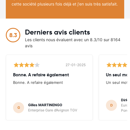
cette société plusieurs fois déjà et j'en suis très satisfait.
Derniers avis clients
8.3
Les clients nous évaluent avec un 8.3/10 sur 8164
avis
27-01-2025
Bonne. A refaire également
Un seul mot 
Bonne. A refaire également
Un seul mot "
Dirk
Gilles MARTINENGO
D
Europ
G
Enterprise Gare d’Avignon TGV
Poret