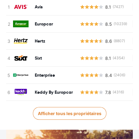
Avis
8.1
(7427)
Au
Europcar
8.5
(10239)
Au
Hertz
8.6
(8807)
Au
Sixt
8.1
(4354)
Au
Enterprise
8.4
(2406)
Au
Keddy By Europcar
7.8
(4316)
Au
Afficher tous les propriétaires