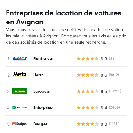
Entreprises de location de voitures
en Avignon
Vous trouverez ci-dessous les sociétés de location de voitures
les mieux notées à Avignon. Comparez tous les avis et les prix
de ces sociétés de location en une seule recherche.
Rent a car
8.9
(49)
Au
Hertz
8.6
(8812)
Europcar
8.5
(10251)
Enterprise
8.4
(2409)
Budget
8.3
(11512)