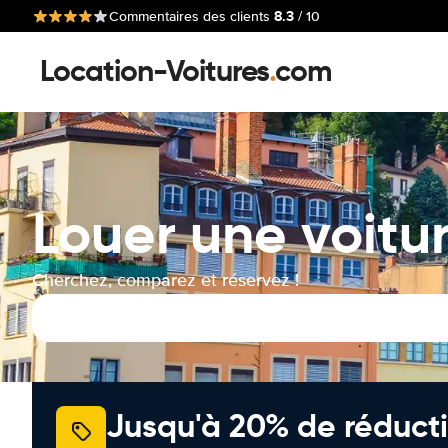
8.3
Commentaires des clients
/ 10
Location-Voitures
.
com
Louer une voitu
Cherchez, comparez et réservez !
Jusqu'à 20% de réducti