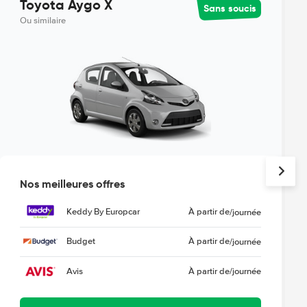
Toyota Aygo X
Sans soucis
Ou similaire
Nos meilleures offres
Keddy By Europcar
À partir de
/journée
Budget
À partir de
/journée
Avis
À partir de
/journée