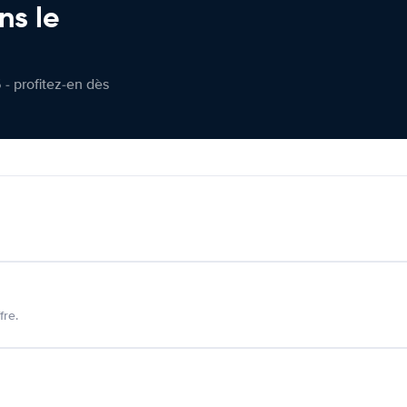
ns le
 - profitez-en dès
fre.