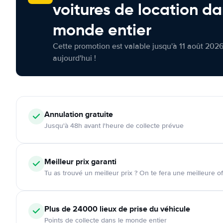
voitures de location da
monde entier
Cette promotion est valable jusqu'à 11 août 2026
aujourd'hui !
Annulation
gratuite
Jusqu'à 48h avant l'heure de collecte prévue
Meilleur prix garanti
Tu as trouvé un meilleur prix ? On te fera une meilleure of
Plus de 24000
lieux de prise du véhicule
Points de collecte dans le monde entier