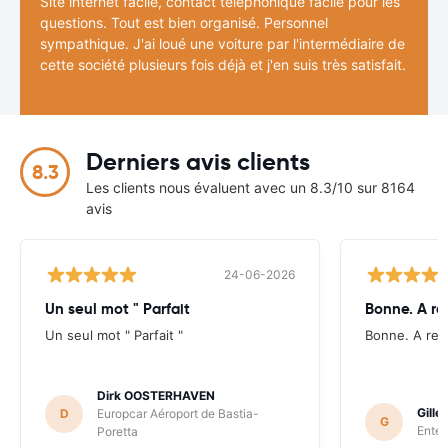
Site internet facile, contact téléphonique facile pour les
questions. Tout est bien organisé. Personnel
sympathique. J'ai loué une voiture par l'intermédiaire de
cette société plusieurs fois déjà et j'en suis très satisfait.
Derniers avis clients
8.3
Les clients nous évaluent avec un 8.3/10 sur 8164
avis
24-06-2026
Un seul mot " Parfait
Bonne. A re
Un seul mot " Parfait "
Bonne. A ref
Dirk OOSTERHAVEN
Gill
D
Europcar Aéroport de Bastia-
G
Enter
Poretta