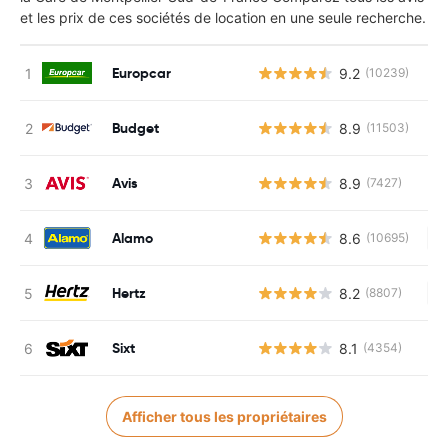
et les prix de ces sociétés de location en une seule recherche.
Europcar
9.2
(10239)
Budget
8.9
(11503)
Avis
8.9
(7427)
Alamo
8.6
(10695)
Au
Hertz
8.2
(8807)
Au
Sixt
8.1
(4354)
Afficher tous les propriétaires