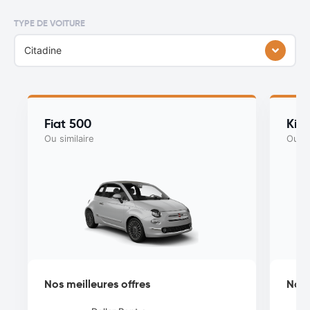
TYPE DE VOITURE
Citadine
Fiat 500
Kia
Ou similaire
Ou si
Nos meilleures offres
Nos 