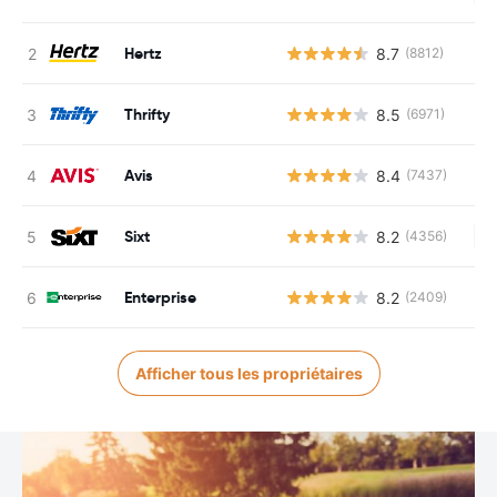
Hertz
8.7
(8812)
Thrifty
8.5
(6971)
Avis
8.4
(7437)
Sixt
8.2
(4356)
Au
Enterprise
8.2
(2409)
Afficher tous les propriétaires