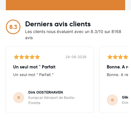
Derniers avis clients
8.3
Les clients nous évaluent avec un 8.3/10 sur 8168
avis
24-06-2026
Un seul mot " Parfait
Bonne. A re
Un seul mot " Parfait "
Bonne. A ref
Dirk OOSTERHAVEN
Gill
D
Europcar Aéroport de Bastia-
G
Enter
Poretta