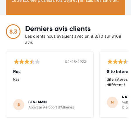
cette société plusieurs fois déjà et j'en suis très satisfait.
Derniers avis clients
8.3
Les clients nous évaluent avec un 8.3/10 sur 8168
avis
04-08-2023
Ras
Site intéres
Ras
Site intéress
différent !
NATH
BENJAMIN
N
Volta
B
Abbycar Aéroport d'Athènes
Crète