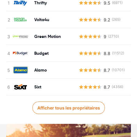
Thrifty
9.5
(6971)
Volta4u
9.2
(265)
Green Motion
9
(2710)
Budget
8.8
(11512)
Alamo
8.7
(10701)
Sixt
8.7
(4356)
Afficher tous les propriétaires