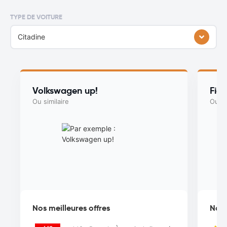
TYPE DE VOITURE
Citadine
Volkswagen up!
Fia
Ou similaire
Ou si
Nos meilleures offres
Nos 