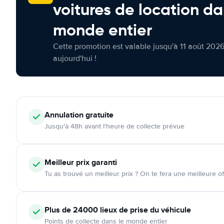
voitures de location da
monde entier
Cette promotion est valable jusqu'à 11 août 2026
aujourd'hui !
Annulation
gratuite
Jusqu'à 48h avant l'heure de collecte prévue
Meilleur prix garanti
Tu as trouvé un meilleur prix ? On te fera une meilleure of
Plus de 24000
lieux de prise du véhicule
Points de collecte dans le monde entier