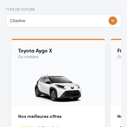
TYPE DE VOITURE
Citadine
Toyota Aygo X
Fia
Ou similaire
Ou si
Nos meilleures offres
Nos 