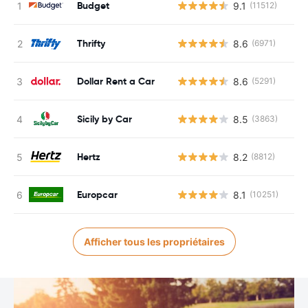
Budget
9.1
(11512)
Thrifty
8.6
(6971)
Dollar Rent a Car
8.6
(5291)
Sicily by Car
8.5
(3863)
Hertz
8.2
(8812)
Europcar
8.1
(10251)
Afficher tous les propriétaires