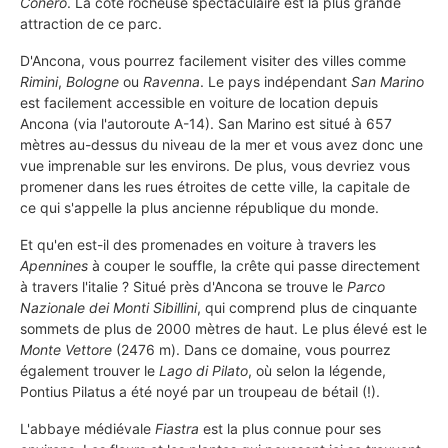
Conero
. La côte rocheuse spectaculaire est la plus grande
attraction de ce parc.
D'Ancona, vous pourrez facilement visiter des villes comme
Rimini
,
Bologne
ou
Ravenna
. Le pays indépendant
San Marino
est facilement accessible en voiture de location depuis
Ancona (via l'autoroute A-14). San Marino est situé à 657
mètres au-dessus du niveau de la mer et vous avez donc une
vue imprenable sur les environs. De plus, vous devriez vous
promener dans les rues étroites de cette ville, la capitale de
ce qui s'appelle la plus ancienne république du monde.
Et qu'en est-il des promenades en voiture à travers les
Apennines
à couper le souffle, la crête qui passe directement
à travers l'italie ? Situé près d'Ancona se trouve le
Parco
Nazionale dei Monti Sibillini
, qui comprend plus de cinquante
sommets de plus de 2000 mètres de haut. Le plus élevé est le
Monte Vettore
(2476 m). Dans ce domaine, vous pourrez
également trouver le
Lago di Pilato
, où selon la légende,
Pontius Pilatus a été noyé par un troupeau de bétail (!).
L'abbaye médiévale
Fiastra
est la plus connue pour ses