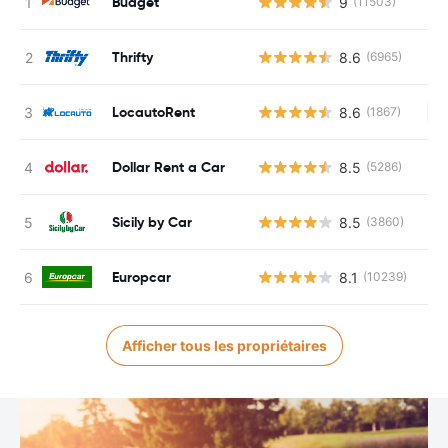
Budget
9
(11503)
Thrifty
8.6
(6965)
LocautoRent
8.6
(1867)
Au
Dollar Rent a Car
8.5
(5286)
Sicily by Car
8.5
(3860)
Europcar
8.1
(10239)
Afficher tous les propriétaires