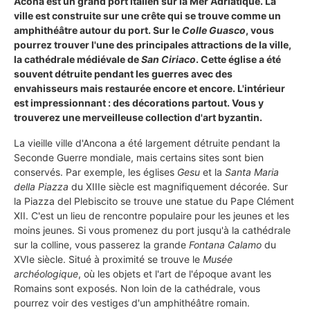
Acona est un grand port italien sur la Mer Adriatique. La
ville est construite sur une crête qui se trouve comme un
amphithéâtre autour du port. Sur le
Colle Guasco
, vous
pourrez trouver l'une des principales attractions de la ville,
la cathédrale médiévale de
San Ciriaco
. Cette église a été
souvent détruite pendant les guerres avec des
envahisseurs mais restaurée encore et encore. L'intérieur
est impressionnant : des décorations partout. Vous y
trouverez une merveilleuse collection d'art byzantin.
La vieille ville d'Ancona a été largement détruite pendant la
Seconde Guerre mondiale, mais certains sites sont bien
conservés. Par exemple, les églises
Gesu
et la
Santa Maria
della Piazza
du XIIIe siècle est magnifiquement décorée. Sur
la Piazza del Plebiscito se trouve une statue du Pape Clément
XII. C'est un lieu de rencontre populaire pour les jeunes et les
moins jeunes. Si vous promenez du port jusqu'à la cathédrale
sur la colline, vous passerez la grande
Fontana Calamo
du
XVIe siècle. Situé à proximité se trouve le
Musée
archéologique
, où les objets et l'art de l'époque avant les
Romains sont exposés. Non loin de la cathédrale, vous
pourrez voir des vestiges d'un amphithéâtre romain.