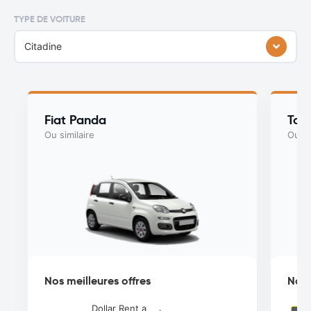
TYPE DE VOITURE
Citadine
Fiat Panda
Toy
Ou similaire
Ou si
Nos meilleures offres
Nos 
Dollar Rent a