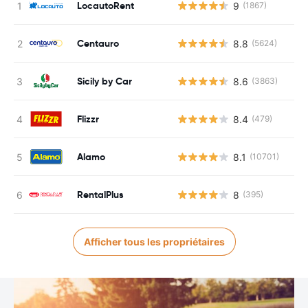
LocautoRent
9
(1867)
Centauro
8.8
(5624)
Sicily by Car
8.6
(3863)
Flizzr
8.4
(479)
Alamo
8.1
(10701)
RentalPlus
8
(395)
Afficher tous les propriétaires