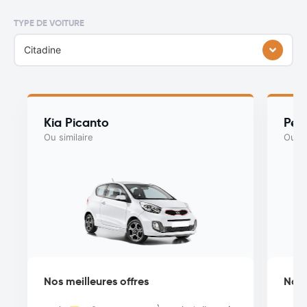
TYPE DE VOITURE
Citadine
Kia Picanto
Peu
Ou similaire
Ou si
Nos meilleures offres
Nos 