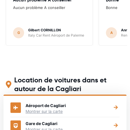
Aucun problème A conseiller
Bonne
Gilbert CORNILLON
Anne
G
A
Italy Car Rent Aéroport de Palerme
Renta
Location de voitures dans et
autour de la Cagliari
Aéroport de Cagliari
Montrer sur la carte
Gare de Cagliari
Montrer sur la carte