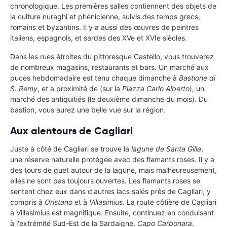
chronologique. Les premières salles contiennent des objets de
la culture nuraghi et phénicienne, suivis des temps grecs,
romains et byzantins. Il y a aussi des œuvres de peintres
italiens, espagnols, et sardes des XVe et XVIe siècles.
Dans les rues étroites du pittoresque Castello, vous trouverez
de nombreux magasins, restaurants et bars. Un marché aux
puces hebdomadaire est tenu chaque dimanche à
Bastione di
S. Remy
, et à proximité de (sur la
Piazza Carlo Alberto
), un
marché des antiquitiés (le deuxième dimanche du mois). Du
bastion, vous aurez une belle vue sur la région.
Aux alentours de Cagliari
Juste à côté de Cagliari se trouve la
lagune de Santa Gilla
,
une réserve naturelle protégée avec des flamants roses. Il y a
des tours de guet autour de la lagune, mais malheureusement,
elles ne sont pas toujours ouvertes. Les flamants roses se
sentent chez eux dans d'autres lacs salés près de Cagliari, y
compris à
Oristano
et à
Villasimius
. La route côtière de Cagliari
à Villasimius est magnifique. Ensuite, continuez en conduisant
à l'extrémité Sud-Est de la Sardaigne,
Capo Carbonara
.