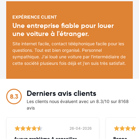
EXPÉRIENCE CLIENT
Une entreprise fiable pour louer
une voiture à l'étranger.
Site internet facile, contact téléphonique facile pour les
questions. Tout est bien organisé. Personnel
sympathique. J'ai loué une voiture par l'intermédiaire de
cette société plusieurs fois déjà et j'en suis très satisfait.
Derniers avis clients
8.3
Les clients nous évaluent avec un 8.3/10 sur 8168
avis
26-04-2026
Aucun problème A conseiller
Bonne