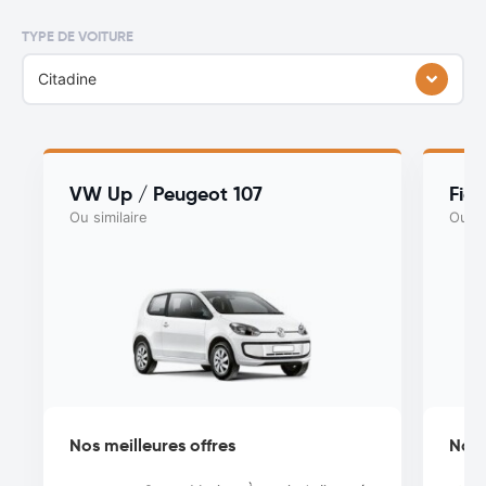
TYPE DE VOITURE
Citadine
VW Up / Peugeot 107
Fia
Ou similaire
Ou si
Nos meilleures offres
Nos 