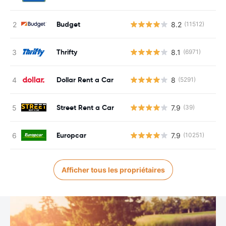
Budget
8.2
(11512)
Thrifty
8.1
(6971)
Dollar Rent a Car
8
(5291)
Street Rent a Car
7.9
(39)
Europcar
7.9
(10251)
Afficher tous les propriétaires