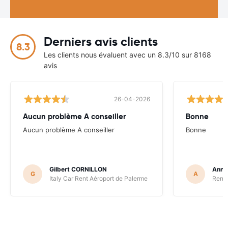
Derniers avis clients
8.3
Les clients nous évaluent avec un 8.3/10 sur 8168
avis
26-04-2026
Aucun problème A conseiller
Bonne
Aucun problème A conseiller
Bonne
Gilbert CORNILLON
Anne
G
A
Italy Car Rent Aéroport de Palerme
Renta