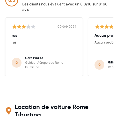
Les clients nous évaluent avec un 8.3/10 sur 8168
avis
09-04-2024
ras
Aucun probl
ras
Aucun problè
Gero Piazza
Gilb
G
Goldcar Aéroport de Rome
G
Italy
Fiumicino
Location de voiture Rome
Tiburtina