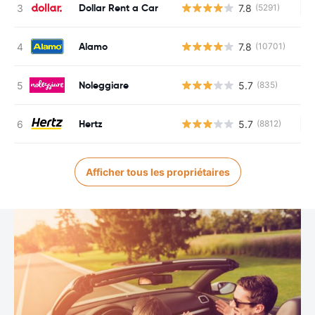
Dollar Rent a Car
7.8
(5291)
Au
Alamo
7.8
(10701)
Noleggiare
5.7
(835)
Hertz
5.7
(8812)
Au
Afficher tous les propriétaires