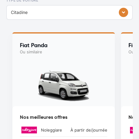
TYPE DE VOITURE
Citadine
Fiat Panda
Fiat
Ou similaire
Ou si
Nos meilleures offres
Nos 
Noleggiare
À partir de
/journée