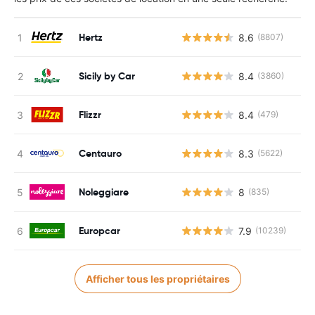
Hertz
8.6
(8807)
Sicily by Car
8.4
(3860)
Flizzr
8.4
(479)
Centauro
8.3
(5622)
Noleggiare
8
(835)
Europcar
7.9
(10239)
Afficher tous les propriétaires