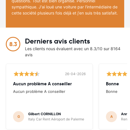
questions. Tout est bien organisé. Personnel
sympathique. J'ai loué une voiture par l'intermédiaire de
cette société plusieurs fois déjà et j'en suis très satisfait.
Derniers avis clients
8.3
Les clients nous évaluent avec un 8.3/10 sur 8164
avis
26-04-2026
Aucun problème A conseiller
Bonne
Aucun problème A conseiller
Bonne
Gilbert CORNILLON
Anne
G
A
Italy Car Rent Aéroport de Palerme
Renta