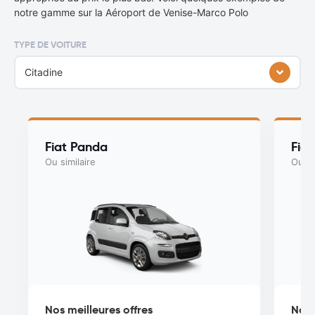
notre gamme sur la Aéroport de Venise-Marco Polo
TYPE DE VOITURE
Citadine
Fiat Panda
Fiat
Ou similaire
Ou si
Nos meilleures offres
Nos 