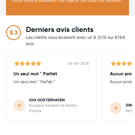
cette société plusieurs fois déjà et j'en suis très satisfait.
Derniers avis clients
8.3
Les clients nous évaluent avec un 8.3/10 sur 8164
avis
24-06-2026
Un seul mot " Parfait
Aucun probl
Un seul mot " Parfait "
Aucun problè
Dirk OOSTERHAVEN
Gilb
D
Europcar Aéroport de Bastia-
G
Italy
Poretta