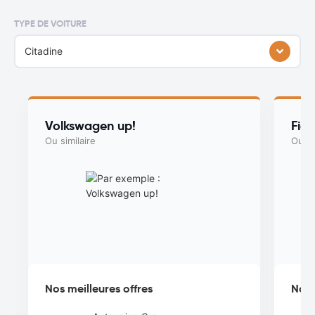
TYPE DE VOITURE
Citadine
Volkswagen up!
Fia
Ou similaire
Ou si
Nos meilleures offres
Nos 