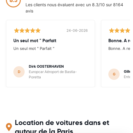
Les clients nous évaluent avec un 8.3/10 sur 8164
avis
24-06-2026
Un seul mot " Parfait
Bonne. A re
Un seul mot " Parfait "
Bonne. A ref
Dirk OOSTERHAVEN
Gill
D
Europcar Aéroport de Bastia-
G
Enter
Poretta
Location de voitures dans et
autour de la Paris