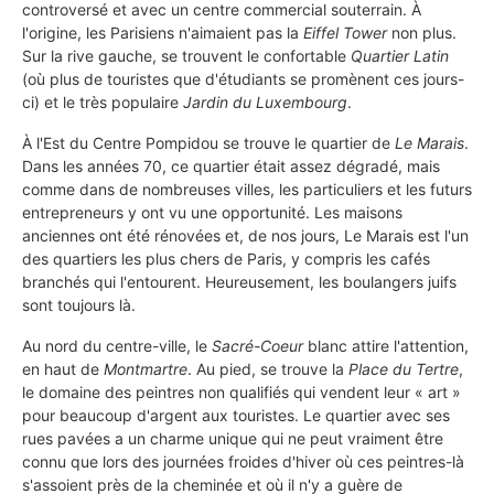
controversé et avec un centre commercial souterrain. À
l'origine, les Parisiens n'aimaient pas la
Eiffel Tower
non plus.
Sur la rive gauche, se trouvent le confortable
Quartier Latin
(où plus de touristes que d'étudiants se promènent ces jours-
ci) et le très populaire
Jardin du Luxembourg
.
À l'Est du Centre Pompidou se trouve le quartier de
Le Marais
.
Dans les années 70, ce quartier était assez dégradé, mais
comme dans de nombreuses villes, les particuliers et les futurs
entrepreneurs y ont vu une opportunité. Les maisons
anciennes ont été rénovées et, de nos jours, Le Marais est l'un
des quartiers les plus chers de Paris, y compris les cafés
branchés qui l'entourent. Heureusement, les boulangers juifs
sont toujours là.
Au nord du centre-ville, le
Sacré-Coeur
blanc attire l'attention,
en haut de
Montmartre
. Au pied, se trouve la
Place du Tertre
,
le domaine des peintres non qualifiés qui vendent leur « art »
pour beaucoup d'argent aux touristes. Le quartier avec ses
rues pavées a un charme unique qui ne peut vraiment être
connu que lors des journées froides d'hiver où ces peintres-là
s'assoient près de la cheminée et où il n'y a guère de