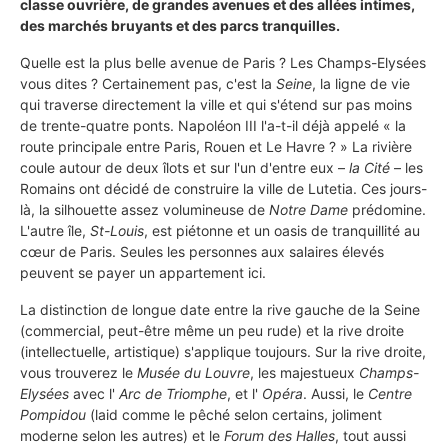
classe ouvrière, de grandes avenues et des allées intimes,
des marchés bruyants et des parcs tranquilles.
Quelle est la plus belle avenue de Paris ? Les Champs-Elysées
vous dites ? Certainement pas, c'est la
Seine
, la ligne de vie
qui traverse directement la ville et qui s'étend sur pas moins
de trente-quatre ponts. Napoléon III l'a-t-il déjà appelé « la
route principale entre Paris, Rouen et Le Havre ? » La rivière
coule autour de deux îlots et sur l'un d'entre eux –
la Cité
– les
Romains ont décidé de construire la ville de Lutetia. Ces jours-
là, la silhouette assez volumineuse de
Notre Dame
prédomine.
L'autre île,
St-Louis
, est piétonne et un oasis de tranquillité au
cœur de Paris. Seules les personnes aux salaires élevés
peuvent se payer un appartement ici.
La distinction de longue date entre la rive gauche de la Seine
(commercial, peut-être même un peu rude) et la rive droite
(intellectuelle, artistique) s'applique toujours. Sur la rive droite,
vous trouverez le
Musée du Louvre
, les majestueux
Champs-
Elysées
avec l'
Arc de Triomphe
, et l'
Opéra
. Aussi, le
Centre
Pompidou
(laid comme le pêché selon certains, joliment
moderne selon les autres) et le
Forum des Halles
, tout aussi