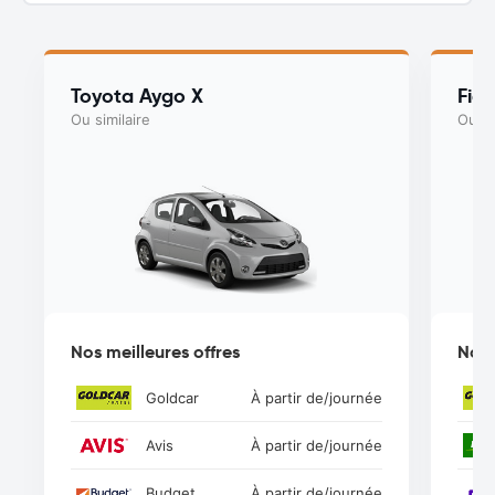
Toyota Aygo X
Fiat
Ou similaire
Ou si
Nos meilleures offres
Nos 
Goldcar
À partir de
/journée
Avis
À partir de
/journée
Budget
À partir de
/journée