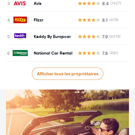
Avis
8.4
(7427)
Flizzr
8.1
(479)
Keddy By Europcar
7.9
(4316)
National Car Rental
7.8
(491)
Afficher tous les propriétaires