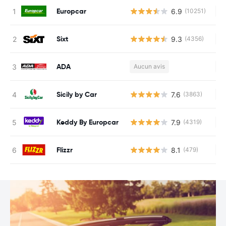
Europcar
6.9
(10251)
Au
Sixt
9.3
(4356)
Au
ADA
Aucun avis
Au
Sicily by Car
7.6
(3863)
Au
Keddy By Europcar
7.9
(4319)
Au
Flizzr
8.1
(479)
Au