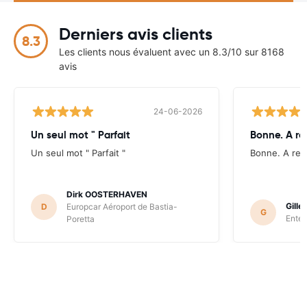
Derniers avis clients
8.3
Les clients nous évaluent avec un 8.3/10 sur 8168
avis
24-06-2026
Un seul mot " Parfait
Bonne. A re
Un seul mot " Parfait "
Bonne. A ref
Dirk OOSTERHAVEN
Gill
D
Europcar Aéroport de Bastia-
G
Enter
Poretta