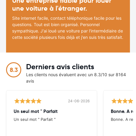
Une entreprise fiable pour louer
une voiture à l'étranger.
Site internet facile, contact téléphonique facile pour les
questions. Tout est bien organisé. Personnel
sympathique. J'ai loué une voiture par l'intermédiaire de
cette société plusieurs fois déjà et j'en suis très satisfait.
Derniers avis clients
8.3
Les clients nous évaluent avec un 8.3/10 sur 8164
avis
24-06-2026
Un seul mot " Parfait
Bonne. A re
Un seul mot " Parfait "
Bonne. A ref