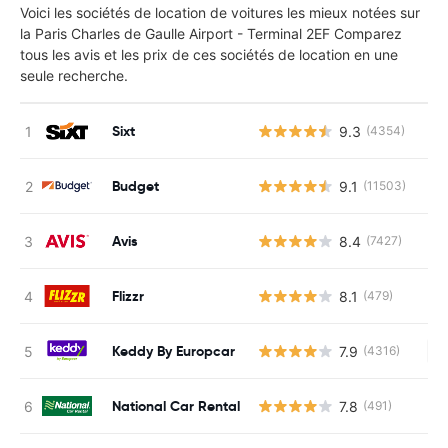
Voici les sociétés de location de voitures les mieux notées sur
la Paris Charles de Gaulle Airport - Terminal 2EF Comparez
tous les avis et les prix de ces sociétés de location en une
seule recherche.
Sixt
9.3
(4354)
Budget
9.1
(11503)
Avis
8.4
(7427)
Flizzr
8.1
(479)
Keddy By Europcar
7.9
(4316)
Au
National Car Rental
7.8
(491)