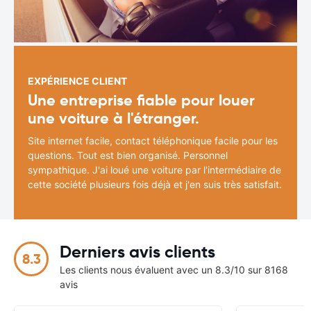
EXPÉRIENCE CLIENT
Une entreprise fiable pour louer
une voiture à l'étranger.
Site internet facile, contact téléphonique facile pour les
questions. Tout est bien organisé. Personnel
sympathique. J'ai loué une voiture par l'intermédiaire de
cette société plusieurs fois déjà et j'en suis très satisfait.
Derniers avis clients
8.3
Les clients nous évaluent avec un 8.3/10 sur 8168
avis