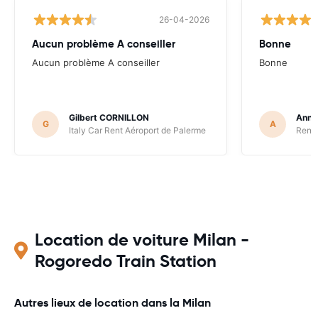
26-04-2026
Aucun problème A conseiller
Bonne
Aucun problème A conseiller
Bonne
Gilbert CORNILLON
Anne
G
A
Italy Car Rent Aéroport de Palerme
Renta
Location de voiture Milan -
Rogoredo Train Station
Autres lieux de location dans la Milan