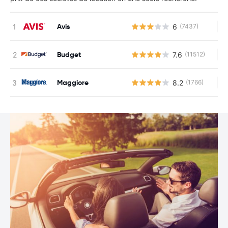
Avis
6
(7437)
Au
Budget
7.6
(11512)
Au
Maggiore
8.2
(1766)
Au