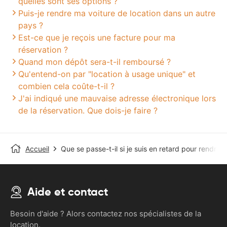
quelles sont ses options ?
Puis-je rendre ma voiture de location dans un autre
pays ?
Est-ce que je reçois une facture pour ma
réservation ?
Quand mon dépôt sera-t-il remboursé ?
Qu'entend-on par "location à usage unique" et
combien cela coûte-t-il ?
J'ai indiqué une mauvaise adresse électronique lors
de la réservation. Que dois-je faire ?
Accueil
Que se passe-t-il si je suis en retard pour rendre l
Aide et contact
Besoin d'aide ? Alors contactez nos spécialistes de la
location.